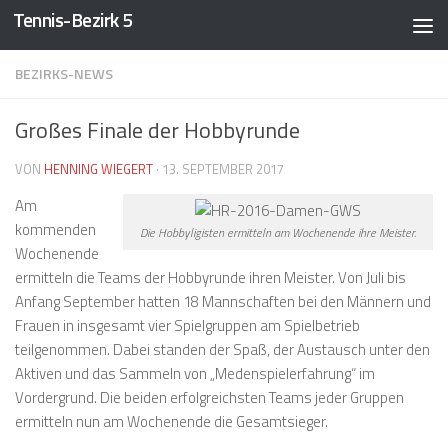
Tennis-Bezirk 5
Zum Inhalt springen
BEZIRKS-NEWS
Großes Finale der Hobbyrunde
VON
HENNING WIEGERT
·
13. SEPTEMBER 2017
Am
kommenden
Die Hobbyligisten ermitteln am Wochenende ihre Meister.
Wochenende
ermitteln die Teams der Hobbyrunde ihren Meister. Von Juli bis
Anfang September hatten 18 Mannschaften bei den Männern und
Frauen in insgesamt vier Spielgruppen am Spielbetrieb
teilgenommen. Dabei standen der Spaß, der Austausch unter den
Aktiven und das Sammeln von „Medenspielerfahrung“ im
Vordergrund. Die beiden erfolgreichsten Teams jeder Gruppen
ermitteln nun am Wochenende die Gesamtsieger.