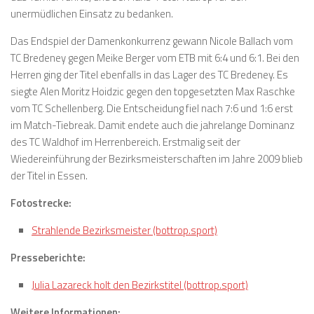
unermüdlichen Einsatz zu bedanken.
Das Endspiel der Damenkonkurrenz gewann Nicole Ballach vom
TC Bredeney gegen Meike Berger vom ETB mit 6:4 und 6:1. Bei den
Herren ging der Titel ebenfalls in das Lager des TC Bredeney. Es
siegte Alen Moritz Hoidzic gegen den topgesetzten Max Raschke
vom TC Schellenberg. Die Entscheidung fiel nach 7:6 und 1:6 erst
im Match-Tiebreak. Damit endete auch die jahrelange Dominanz
des TC Waldhof im Herrenbereich. Erstmalig seit der
Wiedereinführung der Bezirksmeisterschaften im Jahre 2009 blieb
der Titel in Essen.
Fotostrecke:
Strahlende Bezirksmeister (bottrop.sport)
Presseberichte:
Julia Lazareck holt den Bezirkstitel (bottrop.sport)
Weitere Informationen: