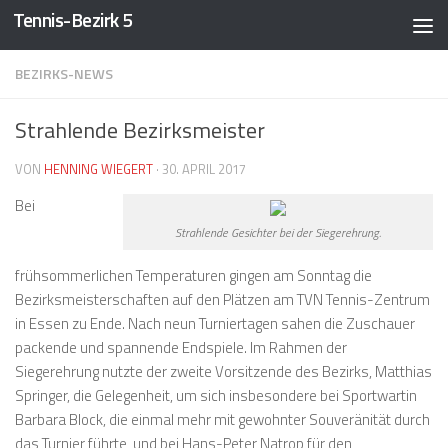
Tennis-Bezirk 5
Zum Inhalt springen
BEZIRKS-NEWS
Strahlende Bezirksmeister
VON
HENNING WIEGERT
·
30. APRIL 2017
Bei
Strahlende Gesichter bei der Siegerehrung.
frühsommerlichen Temperaturen gingen am Sonntag die
Bezirksmeisterschaften auf den Plätzen am TVN Tennis-Zentrum
in Essen zu Ende. Nach neun Turniertagen sahen die Zuschauer
packende und spannende Endspiele. Im Rahmen der
Siegerehrung nutzte der zweite Vorsitzende des Bezirks, Matthias
Springer, die Gelegenheit, um sich insbesondere bei Sportwartin
Barbara Block, die einmal mehr mit gewohnter Souveränität durch
das Turnier führte, und bei Hans-Peter Natrop für den