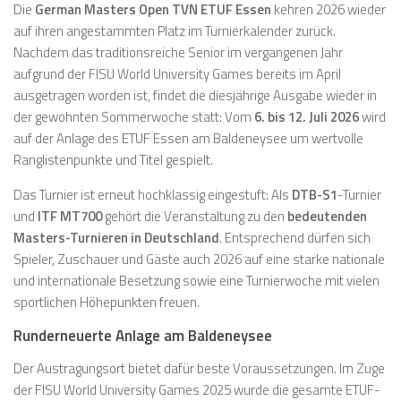
Die
German Masters Open TVN ETUF Essen
kehren 2026 wieder
auf ihren angestammten Platz im Turnierkalender zurück.
Nachdem das traditionsreiche Senior im vergangenen Jahr
aufgrund der FISU World University Games bereits im April
ausgetragen worden ist, findet die diesjährige Ausgabe wieder in
der gewohnten Sommerwoche statt: Vom
6. bis 12. Juli 2026
wird
auf der Anlage des ETUF Essen am Baldeneysee um wertvolle
Ranglistenpunkte und Titel gespielt.
Das Turnier ist erneut hochklassig eingestuft: Als
DTB-S1
-Turnier
und
ITF MT700
gehört die Veranstaltung zu den
bedeutenden
Masters-Turnieren in Deutschland
. Entsprechend dürfen sich
Spieler, Zuschauer und Gäste auch 2026 auf eine starke nationale
und internationale Besetzung sowie eine Turnierwoche mit vielen
sportlichen Höhepunkten freuen.
Runderneuerte Anlage am Baldeneysee
Der Austragungsort bietet dafür beste Voraussetzungen. Im Zuge
der FISU World University Games 2025 wurde die gesamte ETUF-