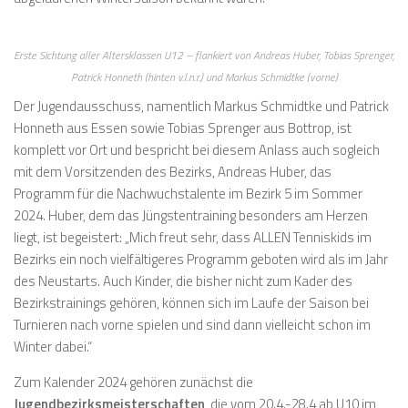
Erste Sichtung aller Altersklassen U12 – flankiert von Andreas Huber, Tobias Sprenger,
Patrick Honneth (hinten v.l.n.r.) und Markus Schmidtke (vorne)
Der Jugendausschuss, namentlich Markus Schmidtke und Patrick
Honneth aus Essen sowie Tobias Sprenger aus Bottrop, ist
komplett vor Ort und bespricht bei diesem Anlass auch sogleich
mit dem Vorsitzenden des Bezirks, Andreas Huber, das
Programm für die Nachwuchstalente im Bezirk 5 im Sommer
2024. Huber, dem das Jüngstentraining besonders am Herzen
liegt, ist begeistert: „Mich freut sehr, dass ALLEN Tenniskids im
Bezirks ein noch vielfältigeres Programm geboten wird als im Jahr
des Neustarts. Auch Kinder, die bisher nicht zum Kader des
Bezirkstrainings gehören, können sich im Laufe der Saison bei
Turnieren nach vorne spielen und sind dann vielleicht schon im
Winter dabei.“
Zum Kalender 2024 gehören zunächst die
Jugendbezirksmeisterschaften
, die vom 20.4.-28.4 ab U10 im