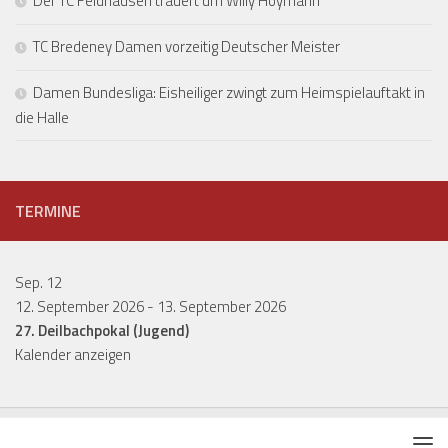
Der TC Feldhausen trauert um Willy Hoymann
TC Bredeney Damen vorzeitig Deutscher Meister
Damen Bundesliga: Eisheiliger zwingt zum Heimspielauftakt in
die Halle
TERMINE
Sep.
12
12. September 2026
-
13. September 2026
27. Deilbachpokal (Jugend)
Kalender anzeigen