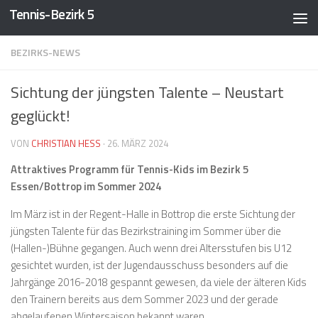
Tennis-Bezirk 5
Zum Inhalt springen
BEZIRKS-NEWS
Sichtung der jüngsten Talente – Neustart
geglückt!
VON
CHRISTIAN HESS
·
26. MÄRZ 2024
Attraktives Programm für Tennis-Kids im Bezirk 5
Essen/Bottrop im Sommer 2024
Im März ist in der Regent-Halle in Bottrop die erste Sichtung der
jüngsten Talente für das Bezirkstraining im Sommer über die
(Hallen-)Bühne gegangen. Auch wenn drei Altersstufen bis U12
gesichtet wurden, ist der Jugendausschuss besonders auf die
Jahrgänge 2016-2018 gespannt gewesen, da viele der älteren Kids
den Trainern bereits aus dem Sommer 2023 und der gerade
abgelaufenen Wintersaison bekannt waren.