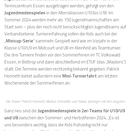
Tenniszentrum Essen ausgetragen werden, gefolgt von den
Jugendmedenspielen
in den Altersklassen U10 bis U18. Im
Sommer 2024 werden mehr als 150 Jugendmannschaften am
Start sein – plus der noch nicht berücksichtigten Jugendteams auf
Verbandsebene. Turniererfahrung sollen die Kids auch bei der
„
Minicup-Serie
“ sammeln: Gespielt wird wie im Vorjahr in der
Klasse U10/U9 im Midcourt und U8 im Kleinfeld als Teamturnier.
Die drei Turniere finden vor den Sommerferien im TC Volkswald
Essen, in Bottrop und dann abschließend im ETUF (das „Masters“)
statt. Die Termine werden rechtzeitig bekannt gegeben. Patrick
Honneth bietet außerdem eine
Mini-Turnierfahrt
am letzten
Wochenende der Sommerferien an.
Die Trainer Patrick Honneth, Markus Schmdtke und Tobias Sprenger mit den Jüngsten.
Ganz neu sind die
Jugendmedenspiele in 2er-Teams für U10/U9
und U8
zwischen den Sommer- und Herbstferien 2024. „Es ist
uns besonders wichtig, dass die Kids frühzeitig nicht nur