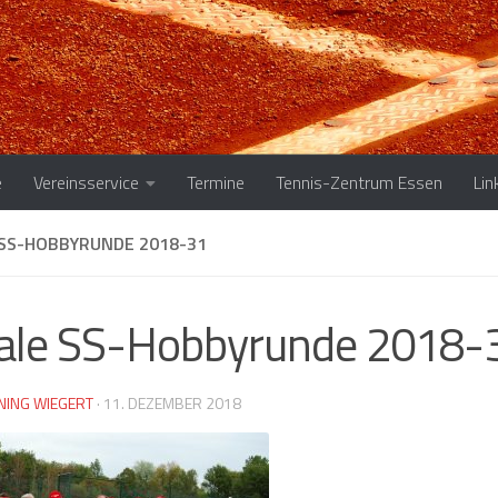
e
Vereinsservice
Termine
Tennis-Zentrum Essen
Lin
 SS-HOBBYRUNDE 2018-31
ale SS-Hobbyrunde 2018-
NING WIEGERT
·
11. DEZEMBER 2018