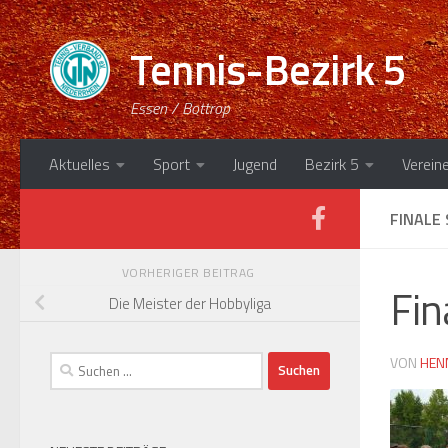
Zum Inhalt springen
Tennis-Bezirk 5
Essen / Bottrop
Aktuelles
Sport
Jugend
Bezirk 5
Verein
FINALE
VORHERIGER BEITRAG
Fin
Die Meister der Hobbyliga
Suchen
VON
HEN
nach: