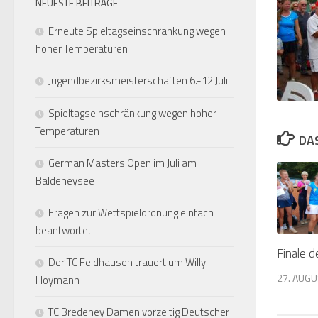
NEUESTE BEITRÄGE
Erneute Spieltagseinschränkung wegen
hoher Temperaturen
Jugendbezirksmeisterschaften 6.-12.Juli
Spieltagseinschränkung wegen hoher
Temperaturen
DA
German Masters Open im Juli am
Baldeneysee
Fragen zur Wettspielordnung einfach
beantwortet
Finale d
Der TC Feldhausen trauert um Willy
27. AUGU
Hoymann
TC Bredeney Damen vorzeitig Deutscher