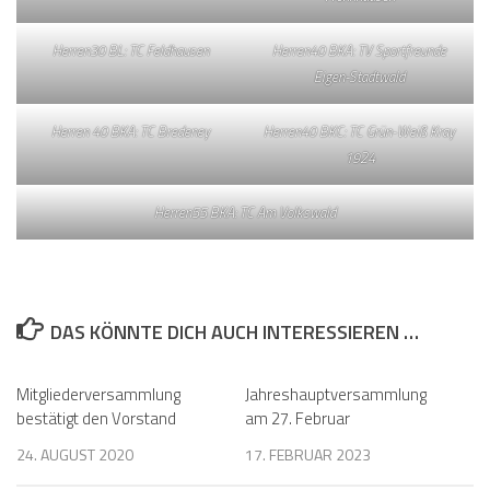
Herren30 BL: TC Feldhausen
Herren40 BKA: TV Sportfreunde
Eigen-Stadtwald
Herren 40 BKA: TC Bredeney
Herren40 BKC: TC Grün-Weiß Kray
1924
Herren55 BKA: TC Am Volkswald
DAS KÖNNTE DICH AUCH INTERESSIEREN …
Mitgliederversammlung
Jahreshauptversammlung
bestätigt den Vorstand
am 27. Februar
24. AUGUST 2020
17. FEBRUAR 2023