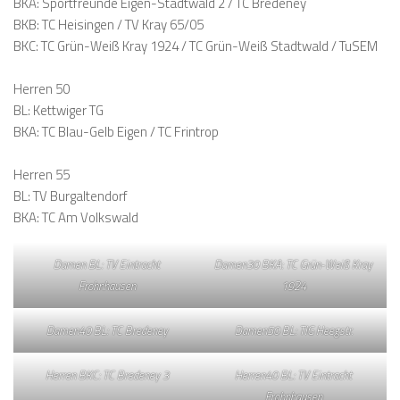
BKA: Sportfreunde Eigen-Stadtwald 2 / TC Bredeney
BKB: TC Heisingen / TV Kray 65/05
BKC: TC Grün-Weiß Kray 1924 / TC Grün-Weiß Stadtwald / TuSEM
Herren 50
BL: Kettwiger TG
BKA: TC Blau-Gelb Eigen / TC Frintrop
Herren 55
BL: TV Burgaltendorf
BKA: TC Am Volkswald
Damen BL: TV Eintracht
Damen30 BKA: TC Grün-Weiß Kray
Frohnhausen
1924
Damen40 BL: TC Bredeney
Damen50 BL: TIG Heegstr.
Herren BKC: TC Bredeney 3
Herren40 BL: TV Eintracht
Frohnhausen