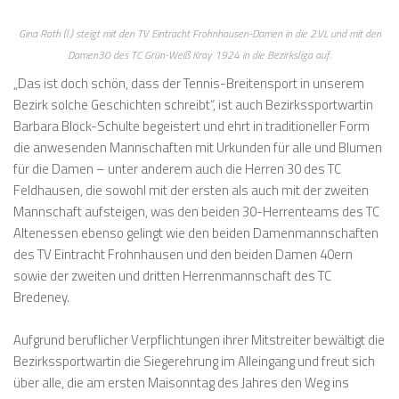
Gina Roth (l.) steigt mit den TV Eintracht Frohnhausen-Damen in die 2.VL und mit den
Damen30 des TC Grün-Weiß Kray 1924 in die Bezirksliga auf.
„Das ist doch schön, dass der Tennis-Breitensport in unserem
Bezirk solche Geschichten schreibt“, ist auch Bezirkssportwartin
Barbara Block-Schulte begeistert und ehrt in traditioneller Form
die anwesenden Mannschaften mit Urkunden für alle und Blumen
für die Damen – unter anderem auch die Herren 30 des TC
Feldhausen, die sowohl mit der ersten als auch mit der zweiten
Mannschaft aufsteigen, was den beiden 30-Herrenteams des TC
Altenessen ebenso gelingt wie den beiden Damenmannschaften
des TV Eintracht Frohnhausen und den beiden Damen 40ern
sowie der zweiten und dritten Herrenmannschaft des TC
Bredeney.
Aufgrund beruflicher Verpflichtungen ihrer Mitstreiter bewältigt die
Bezirkssportwartin die Siegerehrung im Alleingang und freut sich
über alle, die am ersten Maisonntag des Jahres den Weg ins