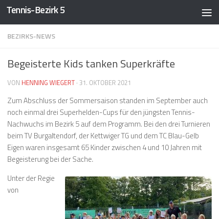
Tennis-Bezirk 5
Zum Inhalt springen
BEZIRKS-NEWS
Begeisterte Kids tanken Superkräfte
VON
HENNING WIEGERT
·
31. OKTOBER 2021
Zum Abschluss der Sommersaison standen im September auch
noch einmal drei Superhelden-Cups für den jüngsten Tennis-
Nachwuchs im Bezirk 5 auf dem Programm. Bei den drei Turnieren
beim TV Burgaltendorf, der Kettwiger TG und dem TC Blau-Gelb
Eigen waren insgesamt 65 Kinder zwischen 4 und 10 Jahren mit
Begeisterung bei der Sache.
Unter der Regie
von