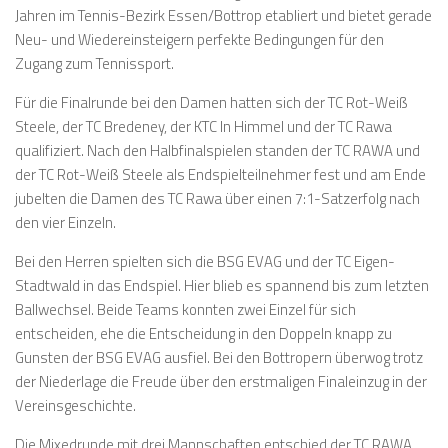
Jahren im Tennis-Bezirk Essen/Bottrop etabliert und bietet gerade
Neu- und Wiedereinsteigern perfekte Bedingungen für den
Zugang zum Tennissport.
Für die Finalrunde bei den Damen hatten sich der TC Rot-Weiß
Steele, der TC Bredeney, der KTC In Himmel und der TC Rawa
qualifiziert. Nach den Halbfinalspielen standen der TC RAWA und
der TC Rot-Weiß Steele als Endspielteilnehmer fest und am Ende
jubelten die Damen des TC Rawa über einen 7:1-Satzerfolg nach
den vier Einzeln.
Bei den Herren spielten sich die BSG EVAG und der TC Eigen-
Stadtwald in das Endspiel. Hier blieb es spannend bis zum letzten
Ballwechsel. Beide Teams konnten zwei Einzel für sich
entscheiden, ehe die Entscheidung in den Doppeln knapp zu
Gunsten der BSG EVAG ausfiel. Bei den Bottropern überwog trotz
der Niederlage die Freude über den erstmaligen Finaleinzug in der
Vereinsgeschichte.
Die Mixedrunde mit drei Mannschaften entschied der TC RAWA