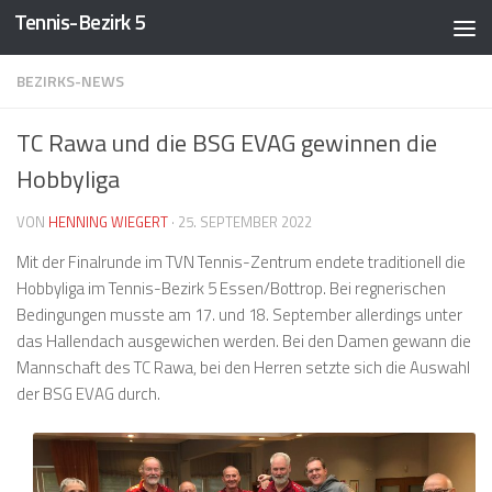
Tennis-Bezirk 5
Zum Inhalt springen
BEZIRKS-NEWS
TC Rawa und die BSG EVAG gewinnen die
Hobbyliga
VON
HENNING WIEGERT
·
25. SEPTEMBER 2022
Mit der Finalrunde im TVN Tennis-Zentrum endete traditionell die
Hobbyliga im Tennis-Bezirk 5 Essen/Bottrop. Bei regnerischen
Bedingungen musste am 17. und 18. September allerdings unter
das Hallendach ausgewichen werden. Bei den Damen gewann die
Mannschaft des TC Rawa, bei den Herren setzte sich die Auswahl
der BSG EVAG durch.