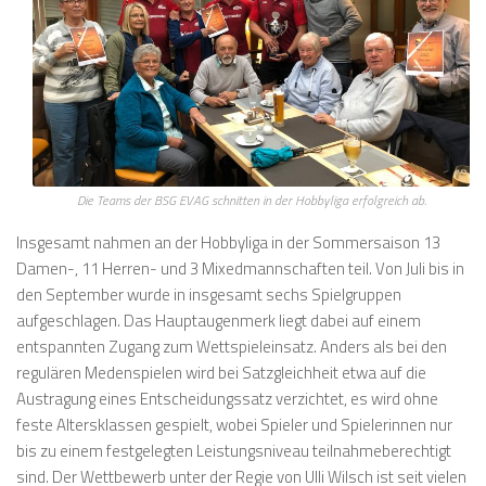
Die Teams der BSG EVAG schnitten in der Hobbyliga erfolgreich ab.
Insgesamt nahmen an der Hobbyliga in der Sommersaison 13
Damen-, 11 Herren- und 3 Mixedmannschaften teil. Von Juli bis in
den September wurde in insgesamt sechs Spielgruppen
aufgeschlagen. Das Hauptaugenmerk liegt dabei auf einem
entspannten Zugang zum Wettspieleinsatz. Anders als bei den
regulären Medenspielen wird bei Satzgleichheit etwa auf die
Austragung eines Entscheidungssatz verzichtet, es wird ohne
feste Altersklassen gespielt, wobei Spieler und Spielerinnen nur
bis zu einem festgelegten Leistungsniveau teilnahmeberechtigt
sind. Der Wettbewerb unter der Regie von Ulli Wilsch ist seit vielen