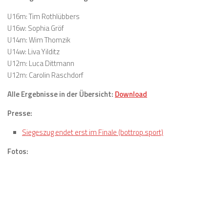
U16m: Tim Rothlübbers
U16w: Sophia Gröf
U14m: Wim Thomzik
U14w: Liva Yilditz
U12m: Luca Dittmann
U12m: Carolin Raschdorf
Alle Ergebnisse in der Übersicht:
Download
Presse:
Siegeszug endet erst im Finale (bottrop.sport)
Fotos: