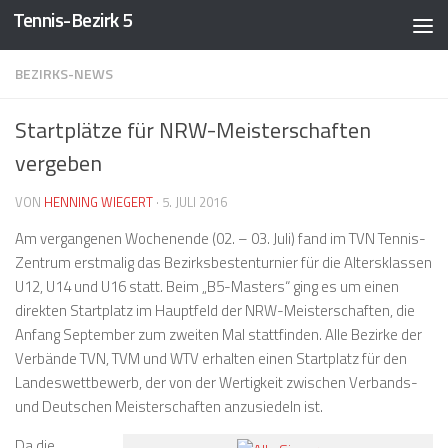
Tennis-Bezirk 5
Zum Inhalt springen
BEZIRKS-NEWS
Startplätze für NRW-Meisterschaften
vergeben
VON
HENNING WIEGERT
·
5. JULI 2016
Am vergangenen Wochenende (02. – 03. Juli) fand im TVN Tennis-
Zentrum erstmalig das Bezirksbestenturnier für die Altersklassen
U12, U14 und U16 statt. Beim „B5-Masters“ ging es um einen
direkten Startplatz im Hauptfeld der NRW-Meisterschaften, die
Anfang September zum zweiten Mal stattfinden. Alle Bezirke der
Verbände TVN, TVM und WTV erhalten einen Startplatz für den
Landeswettbewerb, der von der Wertigkeit zwischen Verbands-
und Deutschen Meisterschaften anzusiedeln ist.
Da die